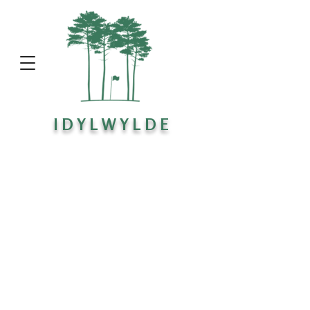
I D Y L W Y L D E
Back to catalog